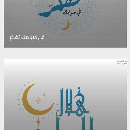
في صيامك تفكر